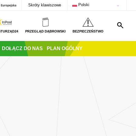
Polski
Skróty klawiszowe
STURZĄD24
PRZEGLĄD DĄBROWSKI
BEZPIECZEŃSTWO
DOŁĄCZ DO NAS
PLAN OGÓLNY