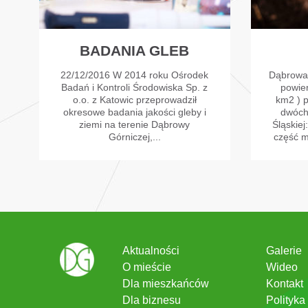
BADANIA GLEB
22/12/2016 W 2014 roku Ośrodek
Dąbrowa 
Badań i Kontroli Środowiska Sp. z
powier
o.o. z Katowic przeprowadził
km2 ) p
okresowe badania jakości gleby i
dwóch
ziemi na terenie Dąbrowy
Śląskie
Górniczej,...
część m
Aktualności
Galerie
O mieście
Wideo
Dla mieszkańców
Kontakt
Dla biznesu
Polityka