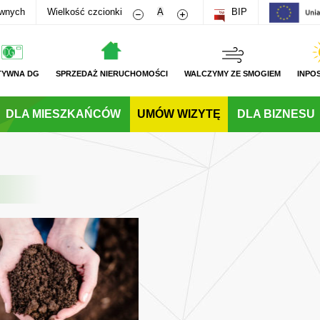
Zmniejsz rozmiar czcionki
Zwiększ rozmiar czcionki
awnych
Wielkość czcionki
A
BIP
TYWNA DG
SPRZEDAŻ NIERUCHOMOŚCI
WALCZYMY ZE SMOGIEM
INPO
DLA MIESZKAŃCÓW
UMÓW WIZYTĘ
DLA BIZNESU