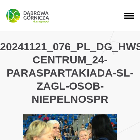
PRZEJDŹ DO MENU GŁÓWNEGO
PRZEJDŹ DO WYSZUKIWARKI
PRZEJDŹ DO TREŚCI
20241121_076_PL_DG_HW
CENTRUM_24-
PARASPARTAKIADA-SL-
ZAGL-OSOB-
NIEPELNOSPR