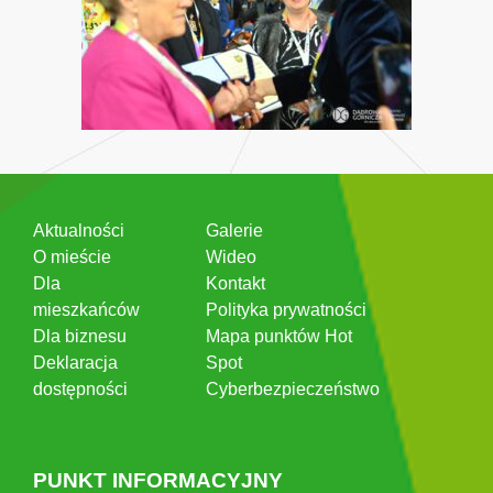
Aktualności
Galerie
O mieście
Wideo
Dla
Kontakt
mieszkańców
Polityka prywatności
Dla biznesu
Mapa punktów Hot
Deklaracja
Spot
dostępności
Cyberbezpieczeństwo
PUNKT INFORMACYJNY