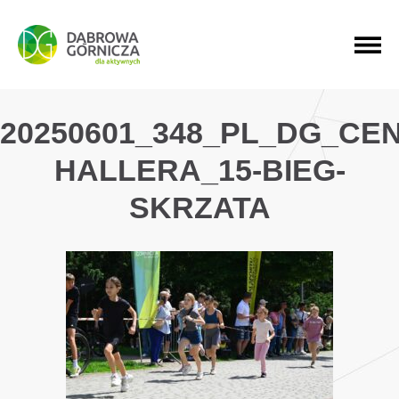
PRZEJDŹ DO MENU GŁÓWNEGO
PRZEJDŹ DO WYSZUKIWARKI
PRZEJDŹ DO TREŚCI
20250601_348_PL_DG_CE
HALLERA_15-BIEG-
SKRZATA