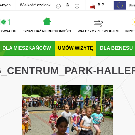
Zmniejsz rozmiar czcionki
Zwiększ rozmiar czcionki
awnych
Wielkość czcionki
A
BIP
TYWNA DG
SPRZEDAŻ NIERUCHOMOŚCI
WALCZYMY ZE SMOGIEM
INPO
DLA MIESZKAŃCÓW
UMÓW WIZYTĘ
DLA BIZNESU
DG_CENTRUM_PARK-HALLER