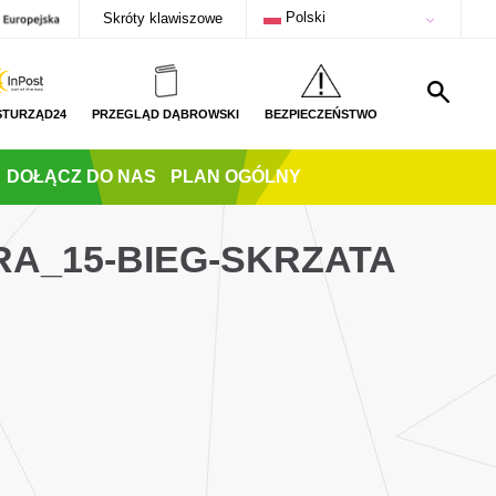
Polski
Skróty klawiszowe
STURZĄD24
PRZEGLĄD DĄBROWSKI
BEZPIECZEŃSTWO
DOŁĄCZ DO NAS
PLAN OGÓLNY
A_15-BIEG-SKRZATA