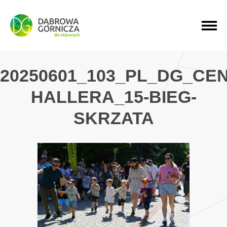
PRZEJDŹ DO MENU GŁÓWNEGO
PRZEJDŹ DO WYSZUKIWARKI
PRZEJDŹ DO TREŚCI
20250601_103_PL_DG_CE
HALLERA_15-BIEG-
SKRZATA