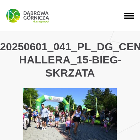
PRZEJDŹ DO MENU GŁÓWNEGO
PRZEJDŹ DO WYSZUKIWARKI
PRZEJDŹ DO TREŚCI
20250601_041_PL_DG_CE
HALLERA_15-BIEG-
SKRZATA