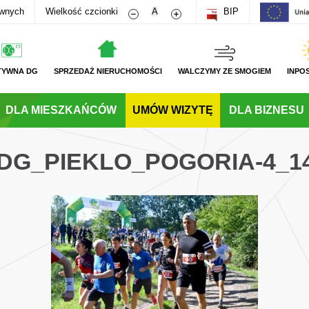
Zmniejsz rozmiar czcionki
Zwiększ rozmiar czcionki
awnych
Wielkość czcionki
A
BIP
TYWNA DG
SPRZEDAŻ NIERUCHOMOŚCI
WALCZYMY ZE SMOGIEM
INPO
DLA MIESZKAŃCÓW
UMÓW WIZYTĘ
DLA BIZNESU
_DG_PIEKLO_POGORIA-4_