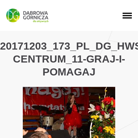
PRZEJDŹ DO MENU GŁÓWNEGO
PRZEJDŹ DO WYSZUKIWARKI
PRZEJDŹ DO TREŚCI
20171203_173_PL_DG_HW
CENTRUM_11-GRAJ-I-
POMAGAJ