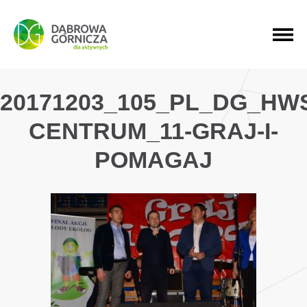
PRZEJDŹ DO MENU GŁÓWNEGO
PRZEJDŹ DO WYSZUKIWARKI
PRZEJDŹ DO TREŚCI
20171203_105_PL_DG_HW
CENTRUM_11-GRAJ-I-
POMAGAJ