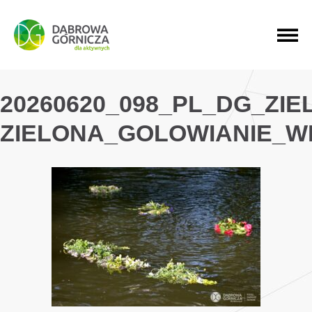
PRZEJDŹ DO MENU GŁÓWNEGO
PRZEJDŹ DO WYSZUKIWARKI
PRZEJDŹ DO TREŚCI
20260620_098_PL_DG_ZI
ZIELONA_GOLOWIANIE_W