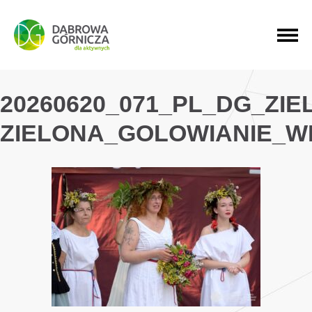
PRZEJDŹ DO MENU GŁÓWNEGO
PRZEJDŹ DO WYSZUKIWARKI
PRZEJDŹ DO TREŚCI
20260620_071_PL_DG_ZI
ZIELONA_GOLOWIANIE_W