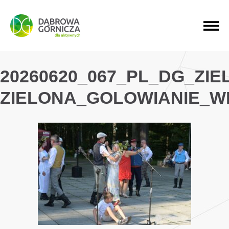
PRZEJDŹ DO MENU GŁÓWNEGO
PRZEJDŹ DO WYSZUKIWARKI
PRZEJDŹ DO TREŚCI
20260620_067_PL_DG_ZI
ZIELONA_GOLOWIANIE_W