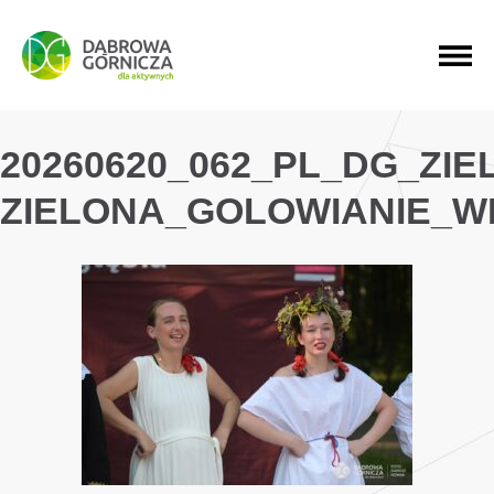
PRZEJDŹ DO MENU GŁÓWNEGO
PRZEJDŹ DO WYSZUKIWARKI
PRZEJDŹ DO TREŚCI
20260620_062_PL_DG_ZI
ZIELONA_GOLOWIANIE_W