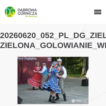
PRZEJDŹ DO MENU GŁÓWNEGO
PRZEJDŹ DO WYSZUKIWARKI
PRZEJDŹ DO TREŚCI
20260620_052_PL_DG_ZI
ZIELONA_GOLOWIANIE_W