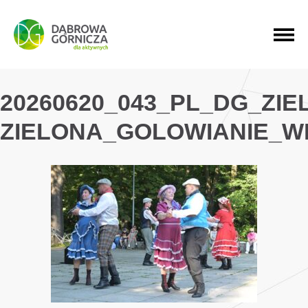
PRZEJDŹ DO MENU GŁÓWNEGO
PRZEJDŹ DO WYSZUKIWARKI
PRZEJDŹ DO TREŚCI
20260620_043_PL_DG_ZI
ZIELONA_GOLOWIANIE_W