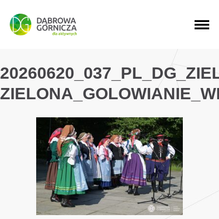
PRZEJDŹ DO MENU GŁÓWNEGO
PRZEJDŹ DO WYSZUKIWARKI
PRZEJDŹ DO TREŚCI
20260620_037_PL_DG_ZI
ZIELONA_GOLOWIANIE_W