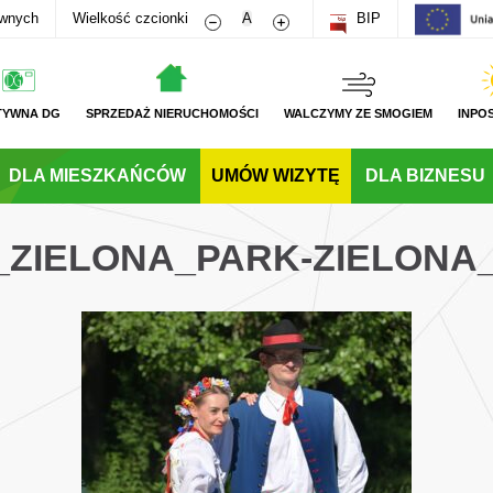
Zmniejsz rozmiar czcionki
Zwiększ rozmiar czcionki
awnych
Wielkość czcionki
A
BIP
TYWNA DG
SPRZEDAŻ NIERUCHOMOŚCI
WALCZYMY ZE SMOGIEM
INPO
DLA MIESZKAŃCÓW
UMÓW WIZYTĘ
DLA BIZNESU
G_ZIELONA_PARK-ZIELONA