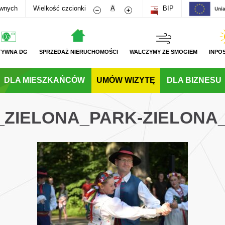
Zmniejsz rozmiar czcionki
Zwiększ rozmiar czcionki
awnych
Wielkość czcionki
A
BIP
TYWNA DG
SPRZEDAŻ NIERUCHOMOŚCI
WALCZYMY ZE SMOGIEM
INPO
DLA MIESZKAŃCÓW
UMÓW WIZYTĘ
DLA BIZNESU
G_ZIELONA_PARK-ZIELONA