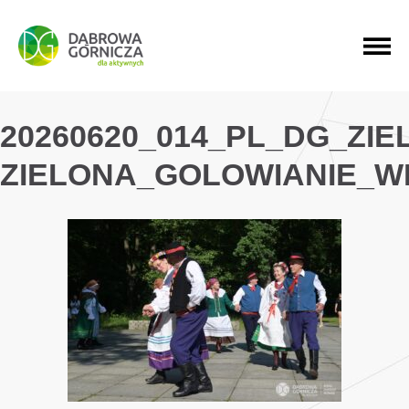
PRZEJDŹ DO MENU GŁÓWNEGO
PRZEJDŹ DO WYSZUKIWARKI
PRZEJDŹ DO TREŚCI
20260620_014_PL_DG_ZI
ZIELONA_GOLOWIANIE_W