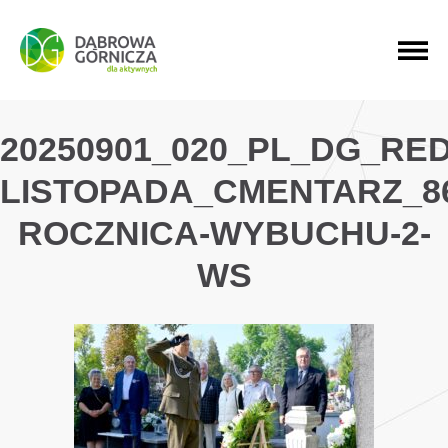
PRZEJDŹ DO MENU GŁÓWNEGO
PRZEJDŹ DO WYSZUKIWARKI
PRZEJDŹ DO TREŚCI
20250901_020_PL_DG_RED
LISTOPADA_CMENTARZ_8
ROCZNICA-WYBUCHU-2-
WS