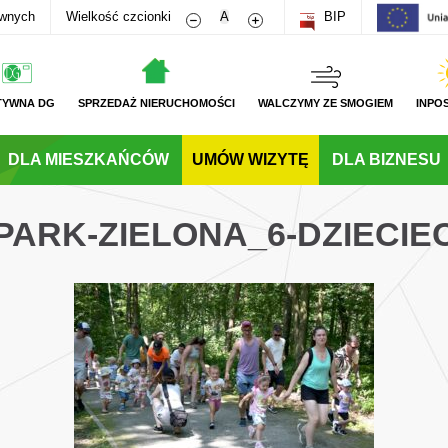
Zmniejsz rozmiar czcionki
Zwiększ rozmiar czcionki
awnych
Wielkość czcionki
A
BIP
TYWNA DG
SPRZEDAŻ NIERUCHOMOŚCI
WALCZYMY ZE SMOGIEM
INPO
DLA MIESZKAŃCÓW
UMÓW WIZYTĘ
DLA BIZNESU
PARK-ZIELONA_6-DZIECI