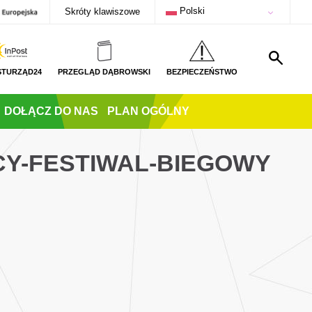
Polski
Skróty klawiszowe
STURZĄD24
PRZEGLĄD DĄBROWSKI
BEZPIECZEŃSTWO
DOŁĄCZ DO NAS
PLAN OGÓLNY
ECY-FESTIWAL-BIEGOWY