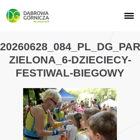
PRZEJDŹ DO MENU GŁÓWNEGO
PRZEJDŹ DO WYSZUKIWARKI
PRZEJDŹ DO TREŚCI
20260628_084_PL_DG_PAR
ZIELONA_6-DZIECIECY-
FESTIWAL-BIEGOWY