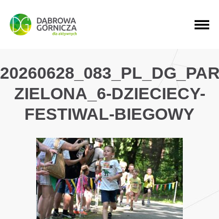
PRZEJDŹ DO MENU GŁÓWNEGO
PRZEJDŹ DO WYSZUKIWARKI
PRZEJDŹ DO TREŚCI
20260628_083_PL_DG_PAR
ZIELONA_6-DZIECIECY-
FESTIWAL-BIEGOWY