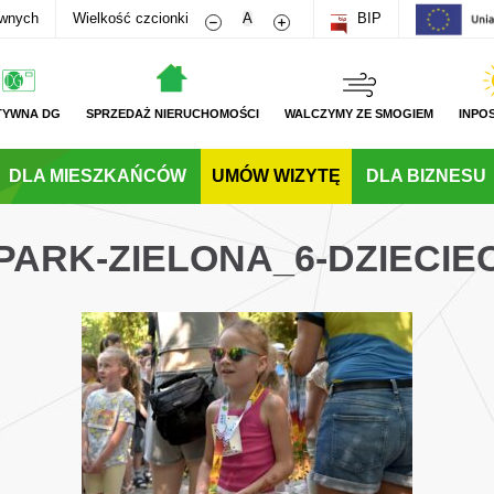
Zmniejsz rozmiar czcionki
Zwiększ rozmiar czcionki
awnych
Wielkość czcionki
A
BIP
TYWNA DG
SPRZEDAŻ NIERUCHOMOŚCI
WALCZYMY ZE SMOGIEM
INPO
DLA MIESZKAŃCÓW
UMÓW WIZYTĘ
DLA BIZNESU
PARK-ZIELONA_6-DZIECI