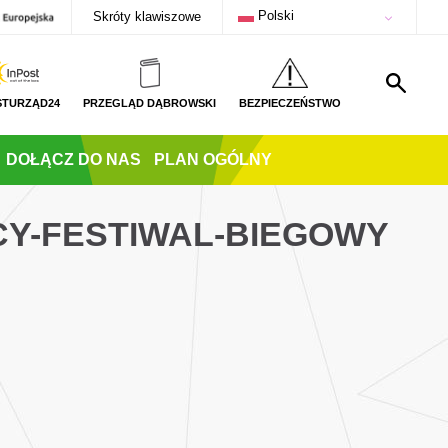
Polski
Skróty klawiszowe
STURZĄD24
PRZEGLĄD DĄBROWSKI
BEZPIECZEŃSTWO
DOŁĄCZ DO NAS
PLAN OGÓLNY
ECY-FESTIWAL-BIEGOWY