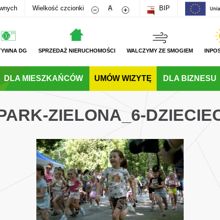
Zmniejsz rozmiar czcionki
Zwiększ rozmiar czcionki
awnych
Wielkość czcionki
A
BIP
TYWNA DG
SPRZEDAŻ NIERUCHOMOŚCI
WALCZYMY ZE SMOGIEM
INPO
DLA MIESZKAŃCÓW
UMÓW WIZYTĘ
DLA BIZNESU
PARK-ZIELONA_6-DZIECI