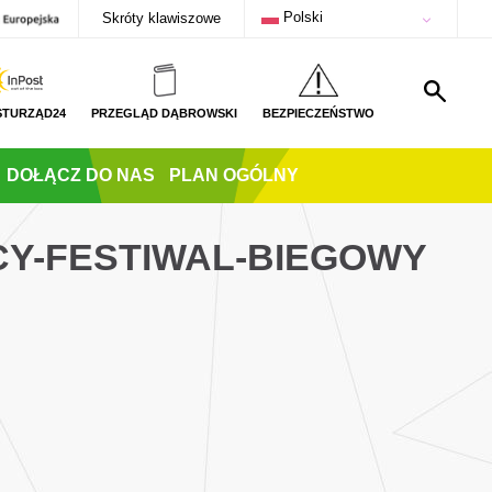
Polski
Skróty klawiszowe
STURZĄD24
PRZEGLĄD DĄBROWSKI
BEZPIECZEŃSTWO
DOŁĄCZ DO NAS
PLAN OGÓLNY
ECY-FESTIWAL-BIEGOWY