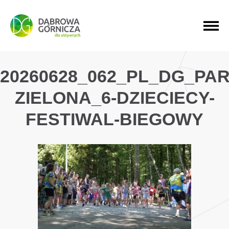
PRZEJDŹ DO MENU GŁÓWNEGO
PRZEJDŹ DO WYSZUKIWARKI
PRZEJDŹ DO TREŚCI
20260628_062_PL_DG_PAR
ZIELONA_6-DZIECIECY-
FESTIWAL-BIEGOWY