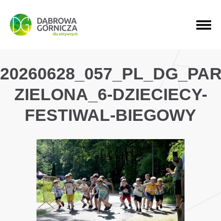
PRZEJDŹ DO MENU GŁÓWNEGO
PRZEJDŹ DO WYSZUKIWARKI
PRZEJDŹ DO TREŚCI
20260628_057_PL_DG_PAR
ZIELONA_6-DZIECIECY-
FESTIWAL-BIEGOWY