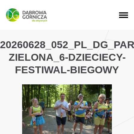
PRZEJDŹ DO MENU GŁÓWNEGO
PRZEJDŹ DO WYSZUKIWARKI
PRZEJDŹ DO TREŚCI
20260628_052_PL_DG_PAR
ZIELONA_6-DZIECIECY-
FESTIWAL-BIEGOWY