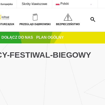
Polski
Skróty klawiszowe
STURZĄD24
PRZEGLĄD DĄBROWSKI
BEZPIECZEŃSTWO
DOŁĄCZ DO NAS
PLAN OGÓLNY
ECY-FESTIWAL-BIEGOWY