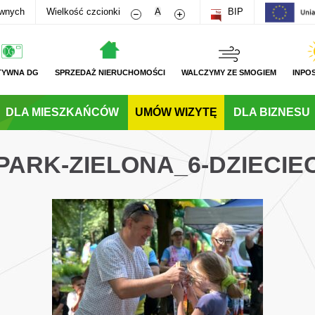
Zmniejsz rozmiar czcionki
Zwiększ rozmiar czcionki
awnych
Wielkość czcionki
A
BIP
TYWNA DG
SPRZEDAŻ NIERUCHOMOŚCI
WALCZYMY ZE SMOGIEM
INPO
DLA MIESZKAŃCÓW
UMÓW WIZYTĘ
DLA BIZNESU
PARK-ZIELONA_6-DZIECI