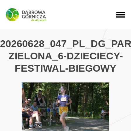
PRZEJDŹ DO MENU GŁÓWNEGO
PRZEJDŹ DO WYSZUKIWARKI
PRZEJDŹ DO TREŚCI
20260628_047_PL_DG_PAR
ZIELONA_6-DZIECIECY-
FESTIWAL-BIEGOWY