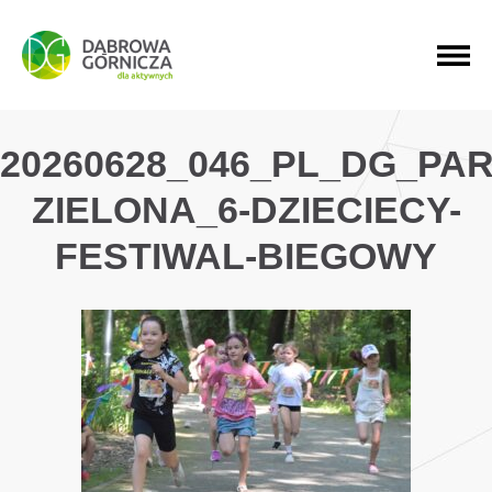
PRZEJDŹ DO MENU GŁÓWNEGO
PRZEJDŹ DO WYSZUKIWARKI
PRZEJDŹ DO TREŚCI
20260628_046_PL_DG_PAR
ZIELONA_6-DZIECIECY-
FESTIWAL-BIEGOWY