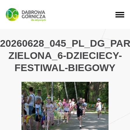
PRZEJDŹ DO MENU GŁÓWNEGO
PRZEJDŹ DO WYSZUKIWARKI
PRZEJDŹ DO TREŚCI
20260628_045_PL_DG_PAR
ZIELONA_6-DZIECIECY-
FESTIWAL-BIEGOWY