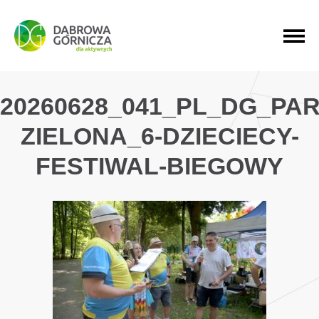
PRZEJDŹ DO MENU GŁÓWNEGO
PRZEJDŹ DO WYSZUKIWARKI
PRZEJDŹ DO TREŚCI
20260628_041_PL_DG_PAR
ZIELONA_6-DZIECIECY-
FESTIWAL-BIEGOWY