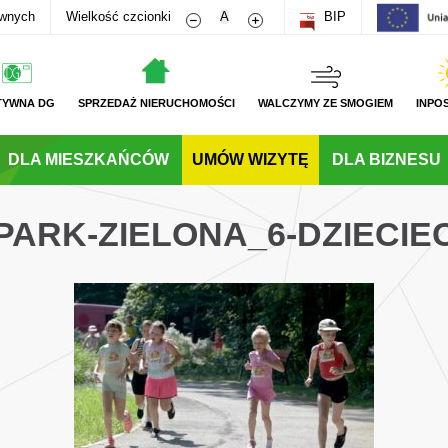
Zmniejsz rozmiar czcionki
Zwiększ rozmiar czcionki
awnych
Wielkość czcionki
A
BIP
TYWNA DG
SPRZEDAŻ NIERUCHOMOŚCI
WALCZYMY ZE SMOGIEM
INPO
DLA MIESZKAŃCÓW
UMÓW WIZYTĘ
DLA BIZNESU
PARK-ZIELONA_6-DZIECI