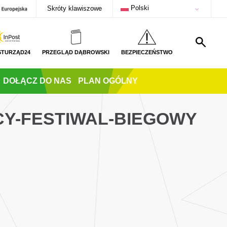
Polski
Skróty klawiszowe
STURZĄD24
PRZEGLĄD DĄBROWSKI
BEZPIECZEŃSTWO
DOŁĄCZ DO NAS
PLAN OGÓLNY
ECY-FESTIWAL-BIEGOWY