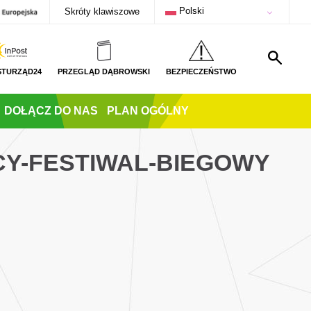
Polski
Skróty klawiszowe
STURZĄD24
PRZEGLĄD DĄBROWSKI
BEZPIECZEŃSTWO
DOŁĄCZ DO NAS
PLAN OGÓLNY
ECY-FESTIWAL-BIEGOWY