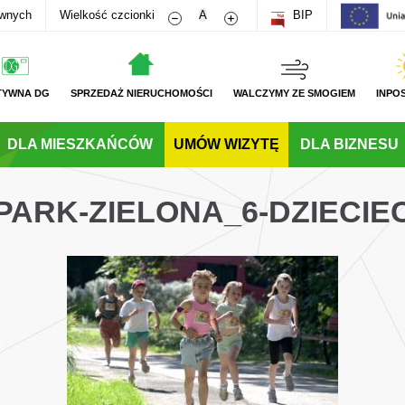
Zmniejsz rozmiar czcionki
Zwiększ rozmiar czcionki
awnych
Wielkość czcionki
A
BIP
TYWNA DG
SPRZEDAŻ NIERUCHOMOŚCI
WALCZYMY ZE SMOGIEM
INPO
DLA MIESZKAŃCÓW
UMÓW WIZYTĘ
DLA BIZNESU
PARK-ZIELONA_6-DZIECI