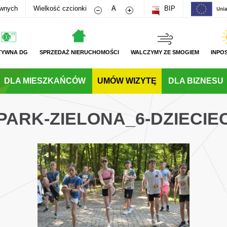
Zmniejsz rozmiar czcionki
Zwiększ rozmiar czcionki
awnych
Wielkość czcionki
A
BIP
TYWNA DG
SPRZEDAŻ NIERUCHOMOŚCI
WALCZYMY ZE SMOGIEM
INPO
DLA MIESZKAŃCÓW
UMÓW WIZYTĘ
DLA BIZNESU
PARK-ZIELONA_6-DZIECI