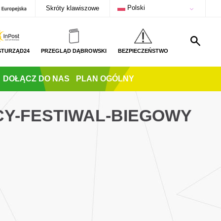
Polski
Skróty klawiszowe
STURZĄD24
PRZEGLĄD DĄBROWSKI
BEZPIECZEŃSTWO
DOŁĄCZ DO NAS
PLAN OGÓLNY
ECY-FESTIWAL-BIEGOWY