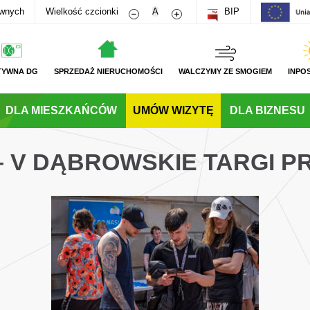
Zmniejsz rozmiar czcionki
Zwiększ rozmiar czcionki
awnych
Wielkość czcionki
A
BIP
TYWNA DG
SPRZEDAŻ NIERUCHOMOŚCI
WALCZYMY ZE SMOGIEM
INPO
DLA MIESZKAŃCÓW
UMÓW WIZYTĘ
DLA BIZNESU
 – V DĄBROWSKIE TARGI P