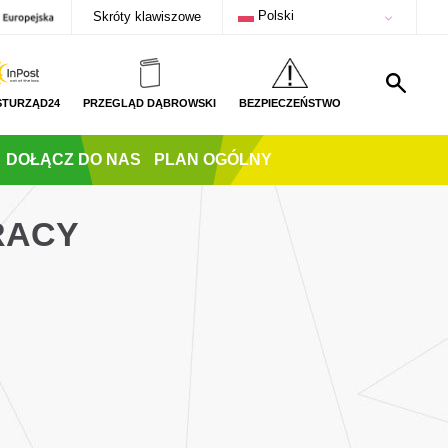
Polski
Skróty klawiszowe
STURZĄD24
PRZEGLĄD DĄBROWSKI
BEZPIECZEŃSTWO
DOŁĄCZ DO NAS
PLAN OGÓLNY
RACY