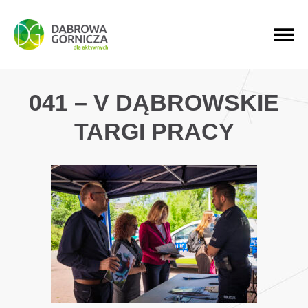
PRZEJDŹ DO MENU GŁÓWNEGO
PRZEJDŹ DO WYSZUKIWARKI
PRZEJDŹ DO TREŚCI
041 – V DĄBROWSKIE
TARGI PRACY