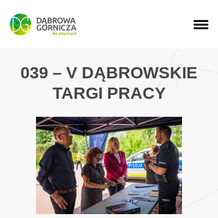
PRZEJDŹ DO MENU GŁÓWNEGO
PRZEJDŹ DO WYSZUKIWARKI
PRZEJDŹ DO TREŚCI
039 – V DĄBROWSKIE
TARGI PRACY