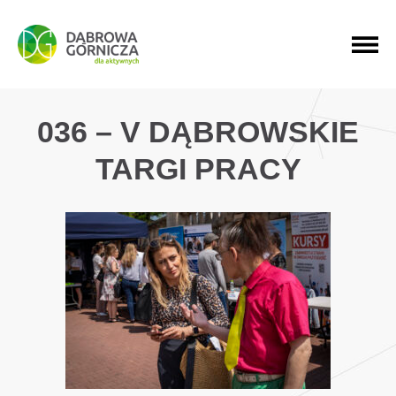
PRZEJDŹ DO MENU GŁÓWNEGO
PRZEJDŹ DO WYSZUKIWARKI
PRZEJDŹ DO TREŚCI
036 – V DĄBROWSKIE
TARGI PRACY