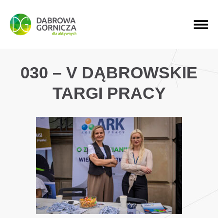
PRZEJDŹ DO MENU GŁÓWNEGO
PRZEJDŹ DO WYSZUKIWARKI
PRZEJDŹ DO TREŚCI
030 – V DĄBROWSKIE
TARGI PRACY