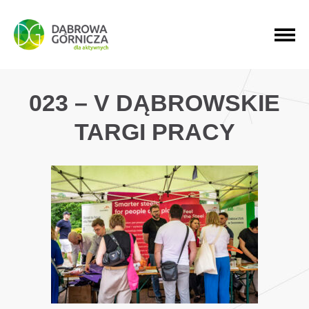
PRZEJDŹ DO MENU GŁÓWNEGO
PRZEJDŹ DO WYSZUKIWARKI
PRZEJDŹ DO TREŚCI
023 – V DĄBROWSKIE
TARGI PRACY