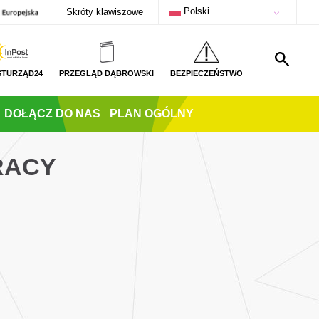
Polski
Skróty klawiszowe
STURZĄD24
PRZEGLĄD DĄBROWSKI
BEZPIECZEŃSTWO
DOŁĄCZ DO NAS
PLAN OGÓLNY
RACY