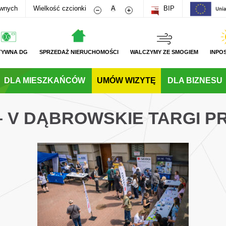
Zmniejsz rozmiar czcionki
Zwiększ rozmiar czcionki
awnych
Wielkość czcionki
A
BIP
TYWNA DG
SPRZEDAŻ NIERUCHOMOŚCI
WALCZYMY ZE SMOGIEM
INPO
DLA MIESZKAŃCÓW
UMÓW WIZYTĘ
DLA BIZNESU
 – V DĄBROWSKIE TARGI P