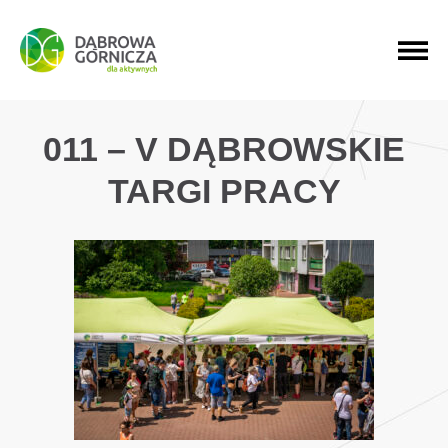
PRZEJDŹ DO MENU GŁÓWNEGO
PRZEJDŹ DO WYSZUKIWARKI
PRZEJDŹ DO TREŚCI
011 – V DĄBROWSKIE
TARGI PRACY