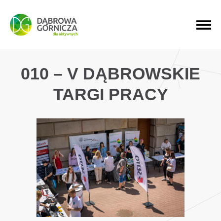
PRZEJDŹ DO MENU GŁÓWNEGO
PRZEJDŹ DO WYSZUKIWARKI
PRZEJDŹ DO TREŚCI
010 – V DĄBROWSKIE
TARGI PRACY