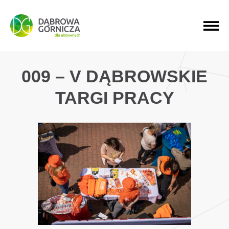
PRZEJDŹ DO MENU GŁÓWNEGO
PRZEJDŹ DO WYSZUKIWARKI
PRZEJDŹ DO TREŚCI
009 – V DĄBROWSKIE
TARGI PRACY