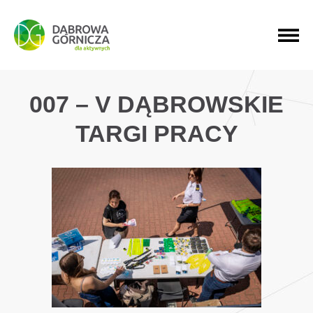
PRZEJDŹ DO MENU GŁÓWNEGO
PRZEJDŹ DO WYSZUKIWARKI
PRZEJDŹ DO TREŚCI
007 – V DĄBROWSKIE
TARGI PRACY