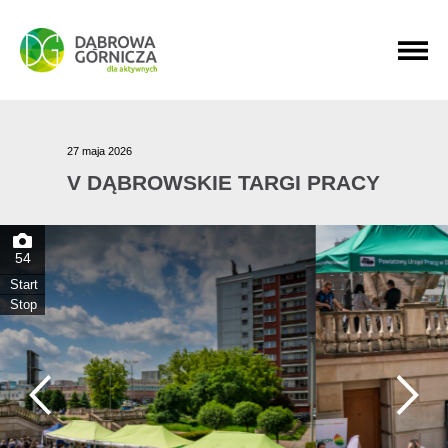
PRZEJDŹ DO MENU GŁÓWNEGO
PRZEJDŹ DO WYSZUKIWARKI
PRZEJDŹ DO TREŚCI
27 maja 2026
V DĄBROWSKIE TARGI PRACY
54
Start
Stop