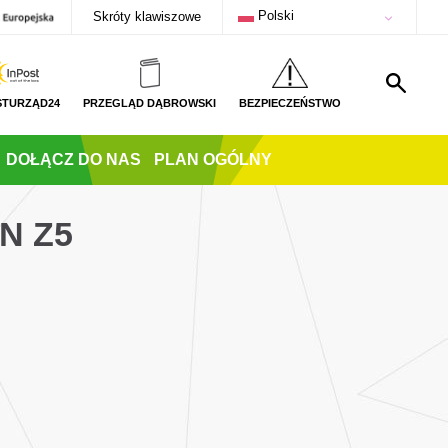
Polski
Skróty klawiszowe
STURZĄD24
PRZEGLĄD DĄBROWSKI
BEZPIECZEŃSTWO
DOŁĄCZ DO NAS
PLAN OGÓLNY
N Z5