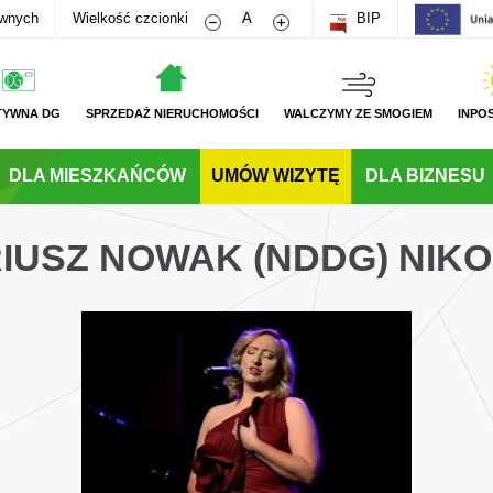
Zmniejsz rozmiar czcionki
Zwiększ rozmiar czcionki
awnych
Wielkość czcionki
A
BIP
TYWNA DG
SPRZEDAŻ NIERUCHOMOŚCI
WALCZYMY ZE SMOGIEM
INPO
DLA MIESZKAŃCÓW
UMÓW WIZYTĘ
DLA BIZNESU
IUSZ NOWAK (NDDG) NIKO