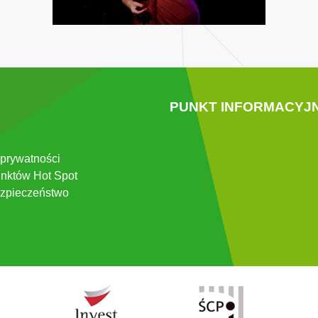
PUNKT INFORMACYJ
 prywatności
nktów Hot Spot
zpieczeństwo