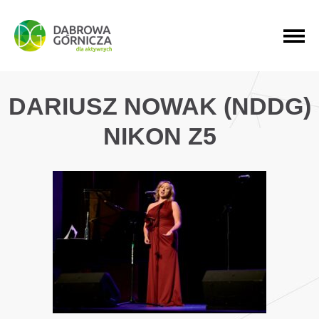
PRZEJDŹ DO MENU GŁÓWNEGO
PRZEJDŹ DO WYSZUKIWARKI
PRZEJDŹ DO TREŚCI
DARIUSZ NOWAK (NDDG)
NIKON Z5